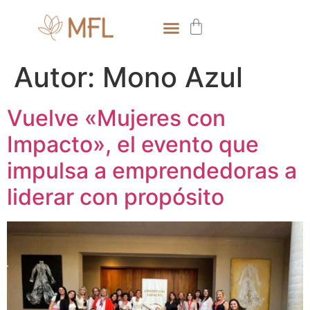
Autor:
Mono Azul
Vuelve «Mujeres con
Impacto», el evento que
impulsa a emprendedoras a
liderar con propósito